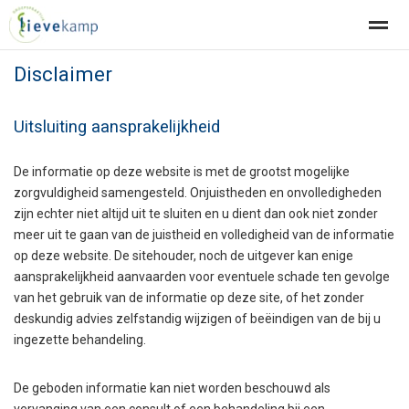
Disclaimer
Afspraak
Herhaalrecepten
Zorgaanbod
Praktijk
Conta
Uitsluiting aansprakelijkheid
Home
Bellen
Locatie
Nieuws
Con
De informatie op deze website is met de grootst mogelijke
zorgvuldigheid samengesteld. Onjuistheden en onvolledigheden
zijn echter niet altijd uit te sluiten en u dient dan ook niet zonder
meer uit te gaan van de juistheid en volledigheid van de informatie
op deze website. De sitehouder, noch de uitgever kan enige
aansprakelijkheid aanvaarden voor eventuele schade ten gevolge
van het gebruik van de informatie op deze site, of het zonder
deskundig advies zelfstandig wijzigen of beëindigen van de bij u
ingezette behandeling.
De geboden informatie kan niet worden beschouwd als