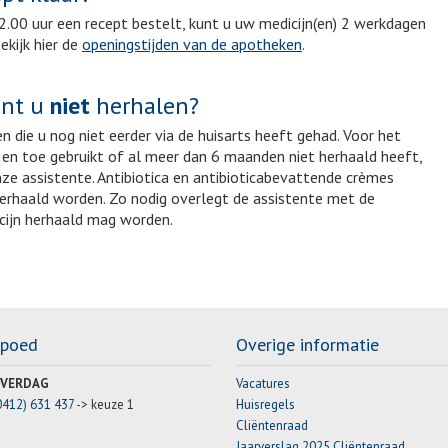
.00 uur een recept bestelt, kunt u uw medicijn(en) 2 werkdagen
ekijk hier de
openingstijden van de apotheken
.
unt u
niet
herhalen?
 die u nog niet eerder via de huisarts heeft gehad. Voor het
f en toe gebruikt of al meer dan 6 maanden niet herhaald heeft,
 assistente. Antibiotica en antibioticabevattende crèmes
 herhaald worden. Zo nodig overlegt de assistente met de
cijn herhaald mag worden.
Spoed
Overige informatie
VERDAG
Vacatures
0412) 631 437
-> keuze 1
Huisregels
Cliëntenraad
Jaarverslag 2025 Cliëntenraad