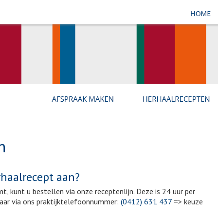
n
rhaalrecept aan?
t, kunt u bestellen via onze receptenlijn. Deze is 24 uur per
baar via ons praktijktelefoonnummer:
​(0412) 631 437
=> keuze