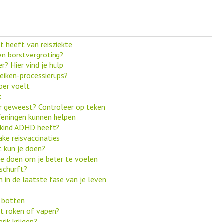
st heeft van reisziekte
en borstvergroting?
r? Hier vind je hulp
eiken-processierups?
ber voelt
k
ur geweest? Controleer op teken
feningen kunnen helpen
je kind ADHD heeft?
take reisvaccinaties
t kun je doen?
 je doen om je beter te voelen
schurft?
 in de laatste fase van je leven
e botten
t roken of vapen?
rik krijgen?