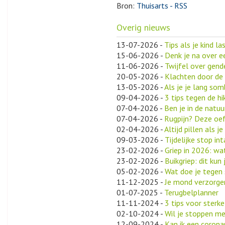
Bron:
Thuisarts - RSS
Overig nieuws
13-07-2026
-
Tips als je kind la
15-06-2026
-
Denk je na over e
11-06-2026
-
Twijfel over gende
20-05-2026
-
Klachten door de 
13-05-2026
-
Als je je lang som
09-04-2026
-
3 tips tegen de hi
07-04-2026
-
Ben je in de natu
07-04-2026
-
Rugpijn? Deze oe
02-04-2026
-
Altijd pillen als 
09-03-2026
-
Tijdelijke stop in
23-02-2026
-
Griep in 2026: wa
23-02-2026
-
Buikgriep: dit kun
05-02-2026
-
Wat doe je tegen 
11-12-2025
-
Je mond verzorgen
01-07-2025
-
Terugbelplanner
11-11-2024
-
3 tips voor sterk
02-10-2024
-
Wil je stoppen me
12-09-2024
-
Kan ik een coronap