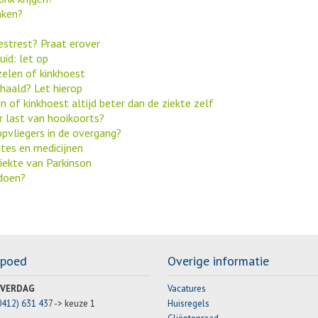
nken?
strest? Praat erover
uid: let op
elen of kinkhoest
ehaald? Let hierop
n of kinkhoest altijd beter dan de ziekte zelf
er last van hooikoorts?
pvliegers in de overgang?
tes en medicijnen
ekte van Parkinson
 doen?
Spoed
Overige informatie
VERDAG
Vacatures
0412) 631 437
-> keuze 1
Huisregels